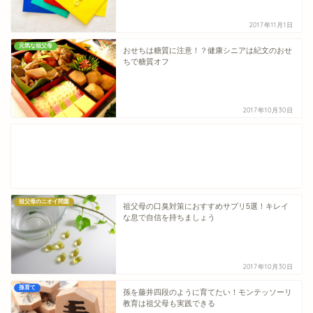
2017年11月1日
元気な祖父母
おせちは糖質に注意！？健康シニアは紀文のおせ
ちで糖質オフ
2017年10月30日
祖父母のニオイ問題
祖父母の口臭対策におすすめサプリ5選！キレイ
な息で自信を持ちましょう
2017年10月30日
孫育て
孫を藤井四段のように育てたい！モンテッソーリ
教育は祖父母も実践できる