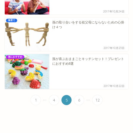
2017年10月24日
孫育て
孫の取り合いをする祖父母にならないための心掛
け４つ
2017年10月23日
孫におすすめ
孫が喜ぶおままごとキッチンセット！プレゼント
におすすめ8選
2017年10月22日
...
...
1
4
5
6
12