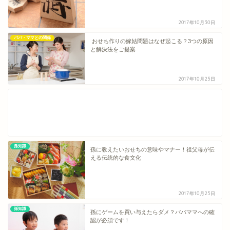
2017年10月30日
パパ・ママとの関係
おせち作りの嫁姑問題はなぜ起こる？3つの原因
と解決法をご提案
2017年10月25日
孫知識
孫に教えたいおせちの意味やマナー！祖父母が伝
える伝統的な食文化
2017年10月25日
孫知識
孫にゲームを買い与えたらダメ？パパママへの確
認が必須です！