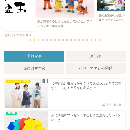
孫のお宮参りが夏！祖
装とコーディネート...
孫が帰省するときに用意しておきたいアイ
テム７選！準備万端...
相場はいくら？孫が喜ぶ
..
最新記事
孫知識
孫におすすめ
パパ・ママとの関係
パパ・ママとの関係
【体験談】祖父母からされて嫌だった子育てに関
する口出し！産前から産後まで
2017年11月11日
孫知識
孫に洋服をプレゼントするときに注意したい5つ
のこと