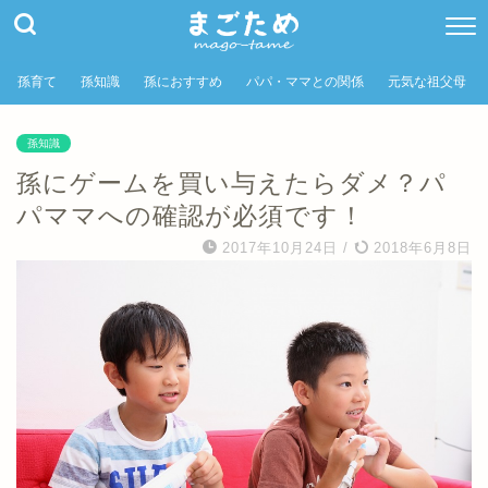
孫育て
孫知識
孫におすすめ
パパ・ママとの関係
元気な祖父母
孫知識
孫にゲームを買い与えたらダメ？パ
パママへの確認が必須です！
2017年10月24日
/
2018年6月8日