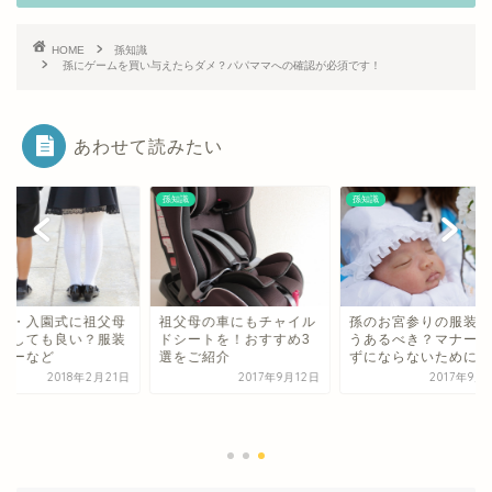
HOME
孫知識
孫にゲームを買い与えたらダメ？パパママへの確認が必須です！
あわせて読みたい
識
孫知識
孫知識
父母の車にもチャイル
孫のお宮参りの服装はど
シートを！おすすめ3
うあるべき？マナー知ら
をご紹介
ずにならないために
2017年9月12日
2017年9月17日
卒園式・入園式に祖
は参加しても良い？
やマナーなど
2018年2