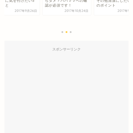
ダメ？パパママへの確
その他清潔にしたい4つ
が必須です！
のポイント
2017年10月24日
2017年9月20日
孫名義の通帳で貯金
るときに気を付けた
つのこと
2017年9
スポンサーリンク