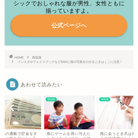
シックでおしゃれな服が男性、女性ともに
揃っていますよ。
公式ページへ
HOME
孫知識
インスタやフェイスブックなどSNSに孫の写真をのせるときはここに注意！
あわせて読みたい
識
孫知識
孫知識
にゲームを買い与えた
孫に会うとき爪は短く！