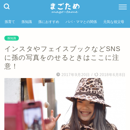
孫育て
孫知識
孫におすすめ
パパ・ママとの関係
元気な祖父母
孫知識
インスタやフェイスブックなどSNS
に孫の写真をのせるときはここに注
意！
2017年9月20日
/
2018年6月8日