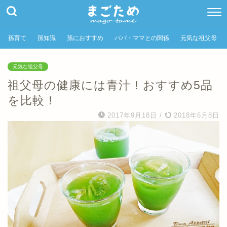
孫育て
孫知識
孫におすすめ
パパ・ママとの関係
元気な祖父母
元気な祖父母
祖父母の健康には青汁！おすすめ5品
を比較！
2017年9月18日
/
2018年6月8日