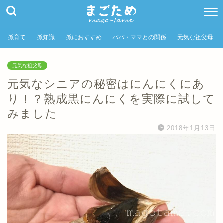
孫育て
孫知識
孫におすすめ
パパ・ママとの関係
元気な祖父母
元気な祖父母
元気なシニアの秘密はにんにくにあ
り！？熟成黒にんにくを実際に試して
みました
2018年1月13日