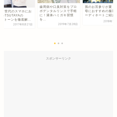
歯周病や口臭対策をプロ
孫のお宮参りが夏！
ポデンタルリンスで手軽
母におすすめの服装
ニア世代のスマホにお
に！液体ハミガキ習慣
ーディネートご紹介
めTSUTAYAの
を...
NEトーンを徹底解...
2018年7
2019年7月28日
2017年8月21日
スポンサーリンク