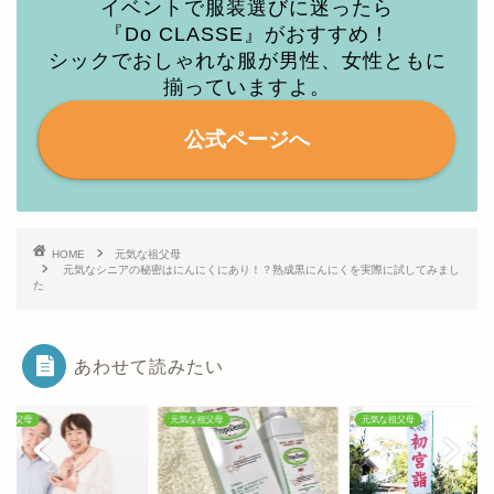
イベントで服装選びに迷ったら
『Do CLASSE』がおすすめ！
シックでおしゃれな服が男性、女性ともに
揃っていますよ。
公式ページへ
HOME
元気な祖父母
元気なシニアの秘密はにんにくにあり！？熟成黒にんにくを実際に試してみまし
た
あわせて読みたい
な祖父母
元気な祖父母
元気な祖父母