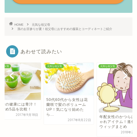
HOME
元気な祖父母
孫のお宮参りが夏！祖父母におすすめの服装とコーディネートご紹介
あわせて読みたい
な祖父母
元気な祖父母
元気な祖父母
50代60代から女性は花
父母の健康には青汁！
蘭咲で髪のボリューム
すすめ5品を比較！
UP！気になり始めた
ら...
2017年9月18日
年配女性のかつらは
2017年8月22日
ゃれアイテム！進化
ウィッグまとめ
2018年2