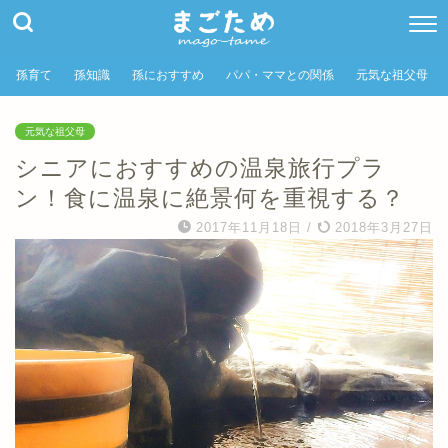
孫育て
孫知識
孫におすすめ
パパ・ママとの関係
元気な祖父母
元気な祖父母
シニアにおすすめの温泉旅行プラ
ン！食に温泉に絶景何を重視する？
2017年11月18日
/
2018年3月27日