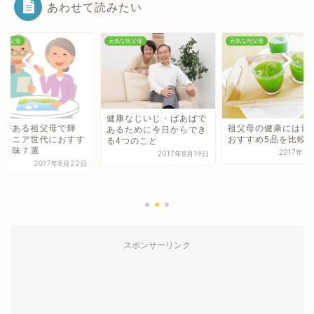
あわせて読みたい
な祖父母
元気な祖父母
元気な祖父母
康なじいじ・ばあばで
祖父母の健康には青汁！
るために今日からでき
おすすめ5品を比較！
4つのこと
2017年9月18日
2017年8月19日
趣味がある祖父母で
く！シニア世代にお
めの趣味７選
2017年8
スポンサーリンク