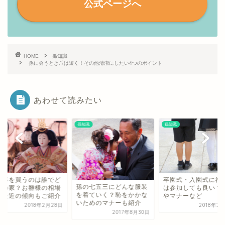
公式ページへ
HOME
孫知識
孫に会うとき爪は短く！その他清潔にしたい4つのポイント
あわせて読みたい
識
孫知識
孫知識
人形を買うのは誰でど
卒園式・入園式に祖
孫の七五三にどんな服装
らの家？お雛様の相場
は参加しても良い？
を着ていく？恥をかかな
ら最近の傾向もご紹介
やマナーなど
いためのマナーも紹介
2018年2月28日
2018年2
2017年8月30日