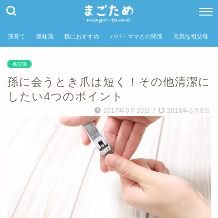
孫育て
孫知識
孫におすすめ
パパ・ママとの関係
元気な祖父母
孫知識
孫に会うとき爪は短く！その他清潔に
したい4つのポイント
2017年9月20日
/
2018年6月8日