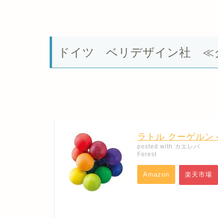
ドイツ ベリデザイン社 ≪
ラトル クーゲルン
posted with
カエレバ
Forest
Amazon
楽天市場