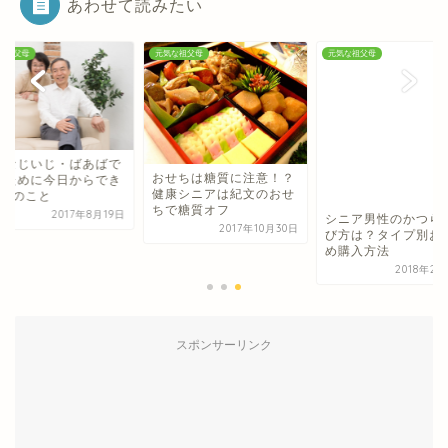
あわせて読みたい
な祖父母
元気な祖父母
元気な祖父母
康なじいじ・ばあばで
おせちは糖質に注意！？
シニア男性のかつら
るために今日からでき
健康シニアは紀文のおせ
び方は？タイプ別お
4つのこと
ちで糖質オフ
め購入方法
2017年8月19日
2017年10月30日
2018年2
スポンサーリンク