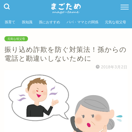
孫育て
孫知識
孫におすすめ
パパ・ママとの関係
元気な祖父母
元気な祖父母
振り込め詐欺を防ぐ対策法！孫からの
電話と勘違いしないために
2018年3月2日