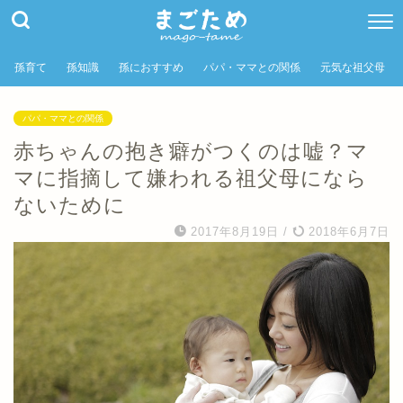
孫育て
孫知識
孫におすすめ
パパ・ママとの関係
元気な祖父母
パパ・ママとの関係
赤ちゃんの抱き癖がつくのは嘘？マ
マに指摘して嫌われる祖父母になら
ないために
2017年8月19日
/
2018年6月7日