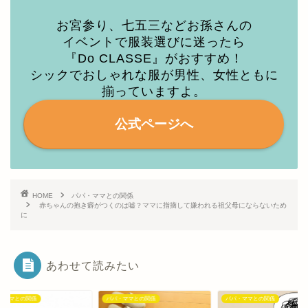
お宮参り、七五三などお孫さんの
イベントで服装選びに迷ったら
『Do CLASSE』がおすすめ！
シックでおしゃれな服が男性、女性ともに
揃っていますよ。
公式ページへ
HOME
パパ・ママとの関係
赤ちゃんの抱き癖がつくのは嘘？ママに指摘して嫌われる祖父母にならないため
に
あわせて読みたい
・ママとの関係
パパ・ママとの関係
パパ・ママとの関係