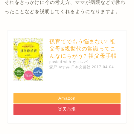
それをきっかけに今の考え方、ママが病院などで教わ
ったことなどを説明してくれるようになりますよ。
孫育てでもう悩まない! 祖
父母&親世代の常識ってこ
んなにちがう? 祖父母手帳
posted with
カエレバ
森戸 やすみ 日本文芸社 2017-04-04
Amazon
楽天市場