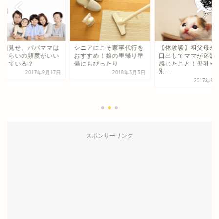
ニアにこそ家事代行を
【体験談】祖父母からの
すすめ！娘の里帰り準
口出しでママが迷惑だと
にもぴったり
感じたこと！母乳や性
別...
2018年3月3日
孫の顔見せ、パパマ
2017年8月28日
どれぐらいの頻度が
と思っている？
2017年9
スポンサーリンク