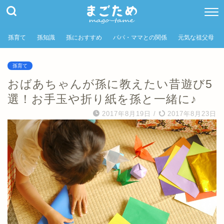
孫育て
孫知識
孫におすすめ
パパ・ママとの関係
元気な祖父母
孫育て
おばあちゃんが孫に教えたい昔遊び5
選！お手玉や折り紙を孫と一緒に♪
2017年8月19日
/
2017年8月23日