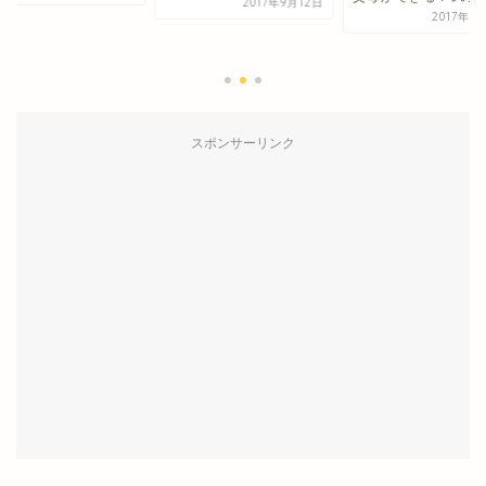
2017年9月12日
何でも買い与える祖
2017年9月16日
は善なのか、悪なの
2017年9
スポンサーリンク