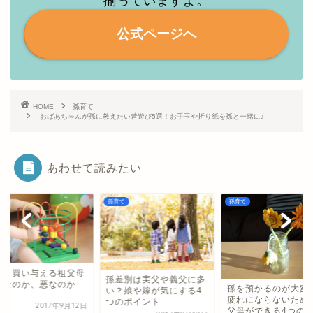
揃っていますよ。
公式ページへ
HOME
孫育て
おばあちゃんが孫に教えたい昔遊び5選！お手玉や折り紙を孫と一緒に♪
あわせて読みたい
て
孫育て
孫育て
差別は実父や義父に多
孫を預かるのが大変！孫
？娘や嫁が気にする4
疲れにならないために祖
のポイント
父母ができる4つのこと