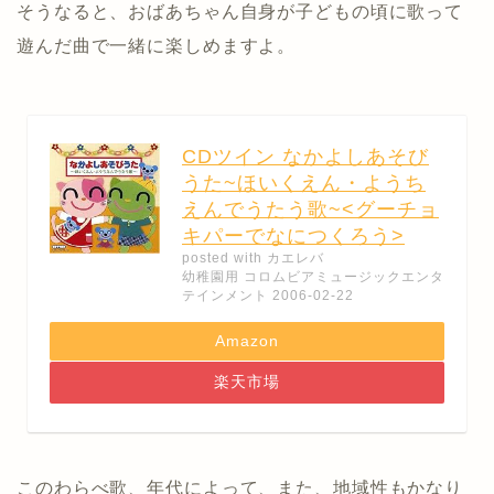
そうなると、おばあちゃん自身が子どもの頃に歌って
遊んだ曲で一緒に楽しめますよ。
CDツイン なかよしあそび
うた~ほいくえん・ようち
えんでうたう歌~<グーチョ
キパーでなにつくろう>
posted with
カエレバ
幼稚園用 コロムビアミュージックエンタ
テインメント 2006-02-22
Amazon
楽天市場
このわらべ歌、年代によって、また、地域性もかなり