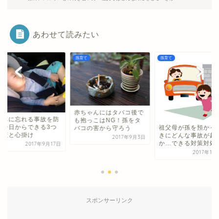
あわせて読みたい
て
孫育て
孫育て
ちゃんにはタバコ後で
抱っこはNG！孫をタ
祖父母が孫を預かったと
コの害から守ろう
きにどんな事故が起きた
2017年9月3日
孫を車に忘れる事故
か…できる対策対処法は
ぐ！今日からできる
2017年11月15日
の対策と心掛け
2017年9
スポンサーリンク