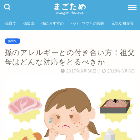
孫育て
孫知識
孫におすすめ
パパ・ママとの関係
元気な祖父母
孫育て
孫のアレルギーとの付き合い方！祖父
母はどんな対応をとるべきか
2017年9月30日
/
2018年6月8日