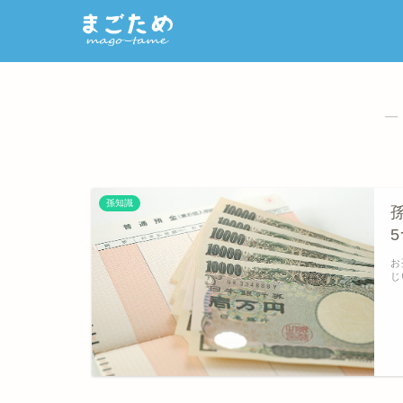
―
孫知識
お
じ