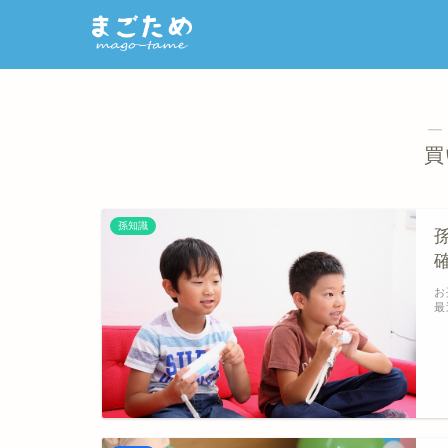
―
買
孫知識
お
最