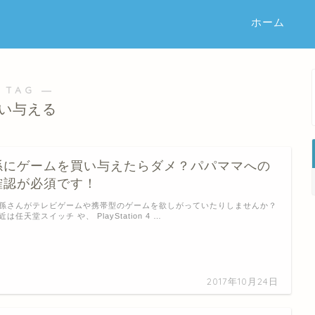
ホーム
 TAG ―
い与える
孫にゲームを買い与えたらダメ？パパママへの
確認が必須です！
孫さんがテレビゲームや携帯型のゲームを欲しがっていたりしませんか？
近は任天堂スイッチ や、 PlayStation 4 …
2017年10月24日