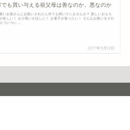
何でも買い与える祖父母は善なのか、悪なのか
愛いお孫さんにお願いされたら何でも聞いていませんか？ 新しいおもち
が欲しい！ お小遣いがほしい！ お菓子が食べたい！ そんなお願いをされ
らついつい …
2017年9月12日