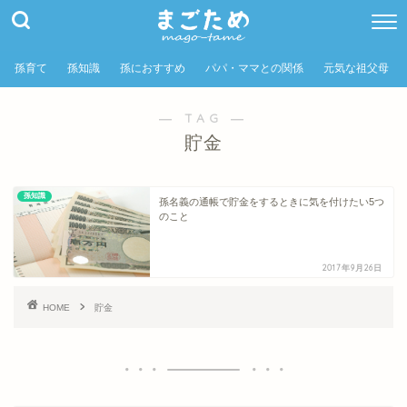
孫育て
孫知識
孫におすすめ
パパ・ママとの関係
元気な祖父母
― TAG ―
貯金
孫知識
孫名義の通帳で貯金をするときに気を付けたい5つ
のこと
2017年9月26日
HOME
貯金