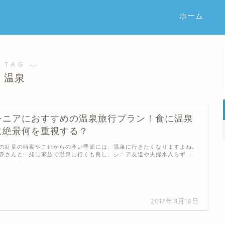
ホーム
 TAG ―
温泉
シニアにおすすめの温泉旅行プラン！食に温泉
に絶景何を重視する？
の紅葉の時期やこれからの寒い季節には、温泉に行きたくなりますよね。
孫さんと一緒に家族で温泉に行くも良し、シニア友達や夫婦水入らず …
2017年11月18日