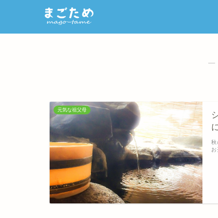
―
元気な祖父母
秋
お