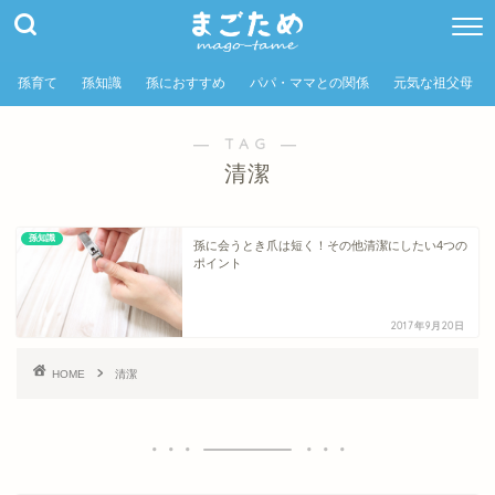
孫育て
孫知識
孫におすすめ
パパ・ママとの関係
元気な祖父母
― TAG ―
清潔
孫知識
孫に会うとき爪は短く！その他清潔にしたい4つの
ポイント
2017年9月20日
HOME
清潔