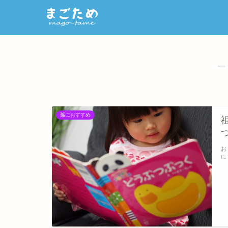
―
孫におすすめ
お
に