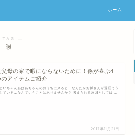
ホーム
 TAG ―
暇
祖父母の家で暇にならないために！孫が喜ぶ4
つのアイテムご紹介
じいちゃんあばあちゃんのおうちに来ると、なんだかお孫さんが退屈そう
している…なんていうことはありませんか？ 考えられる原因としては …
2017年11月21日