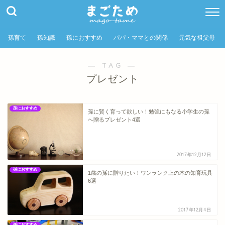
孫育て
孫知識
孫におすすめ
パパ・ママとの関係
元気な祖父母
― TAG ―
プレゼント
孫におすすめ
孫に賢く育って欲しい！勉強にもなる小学生の孫
へ贈るプレゼント4選
2017年12月12日
孫におすすめ
1歳の孫に贈りたい！ワンランク上の木の知育玩具
6選
2017年12月4日
孫におすすめ