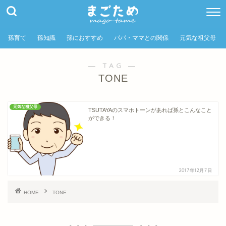
孫育て
孫知識
孫におすすめ
パパ・ママとの関係
元気な祖父母
― TAG ―
TONE
元気な祖父母
TSUTAYAのスマホトーンがあれば孫とこんなこと
ができる！
2017年12月7日
HOME
TONE