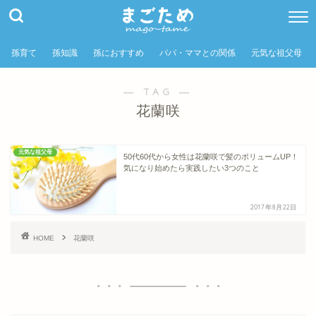
孫育て
孫知識
孫におすすめ
パパ・ママとの関係
元気な祖父母
― TAG ―
花蘭咲
元気な祖父母
50代60代から女性は花蘭咲で髪のボリュームUP！
気になり始めたら実践したい3つのこと
2017年8月22日
HOME
花蘭咲