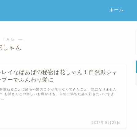
ホーム
 TAG ―
花しゃん
キレイなばあばの秘密は花しゃん！自然派シャ
ンプーでふんわり髪に
を重ねるごとに薄毛や髪のコシが無くなってきたこと、気になりません
？ お孫さんとの楽しいお出かけも、自信に満ちた姿で行きたいですよ
 …
2017年8月22日