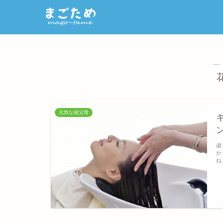
―
元気な祖父母
歳
か
ね