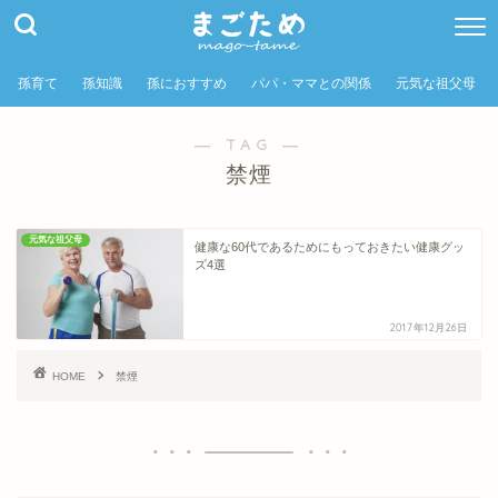
孫育て
孫知識
孫におすすめ
パパ・ママとの関係
元気な祖父母
― TAG ―
禁煙
元気な祖父母
健康な60代であるためにもっておきたい健康グッ
ズ4選
2017年12月26日
HOME
禁煙