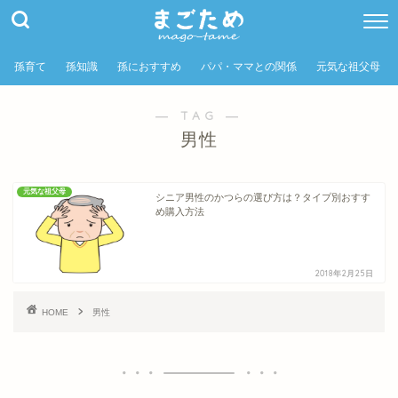
孫育て
孫知識
孫におすすめ
パパ・ママとの関係
元気な祖父母
― TAG ―
男性
元気な祖父母
シニア男性のかつらの選び方は？タイプ別おすす
め購入方法
2018年2月25日
HOME
男性