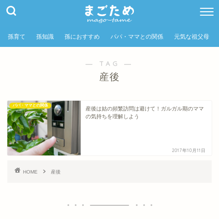
孫育て
孫知識
孫におすすめ
パパ・ママとの関係
元気な祖父母
― TAG ―
産後
パパ・ママとの関係
産後は姑の頻繁訪問は避けて！ガルガル期のママ
の気持ちを理解しよう
2017年10月11日
HOME
産後