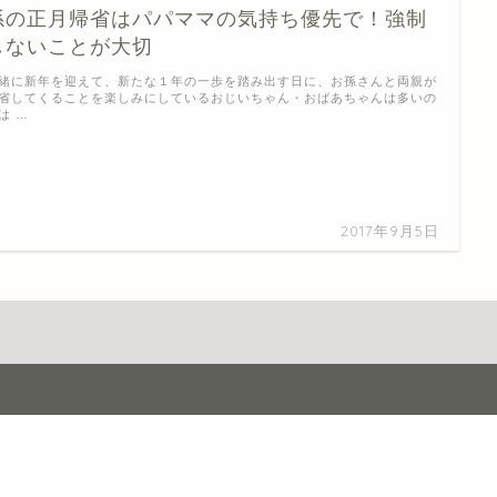
孫の正月帰省はパパママの気持ち優先で！強制
しないことが大切
緒に新年を迎えて、新たな１年の一歩を踏み出す日に、お孫さんと両親が
省してくることを楽しみにしているおじいちゃん・おばあちゃんは多いの
は …
2017年9月5日