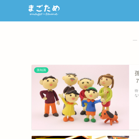
―
孫知識
待
な