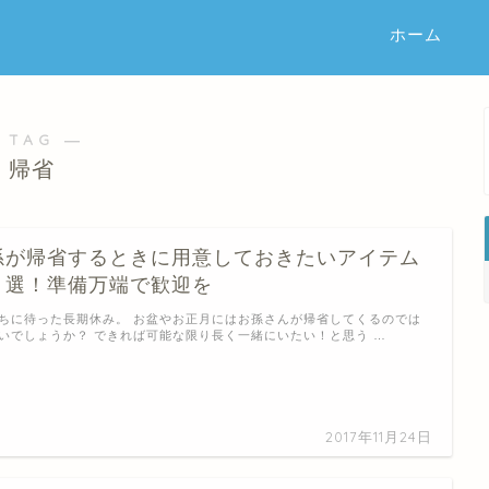
ホーム
 TAG ―
帰省
孫が帰省するときに用意しておきたいアイテム
７選！準備万端で歓迎を
ちに待った長期休み。 お盆やお正月にはお孫さんが帰省してくるのでは
いでしょうか？ できれば可能な限り長く一緒にいたい！と思う …
2017年11月24日