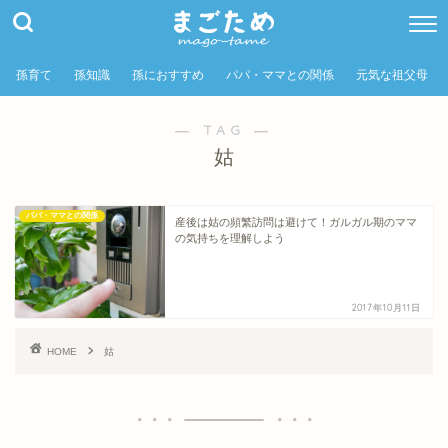
孫育て
孫知識
孫におすすめ
パパ・ママとの関係
元気な祖父母
― TAG ―
姑
パパ・ママとの関係
産後は姑の頻繁訪問は避けて！ガルガル期のママ
の気持ちを理解しよう
2017年10月11日
HOME
姑