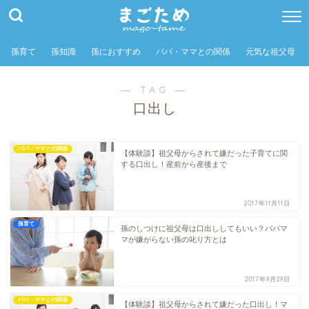
孫育て
孫知識
孫におすすめ
パパ・ママとの関係
元気な祖父母
― TAG ―
口出し
パパ・ママとの関係
【体験談】祖父母からされて嫌だった子育てに関
する口出し！産前から産後まで
2017年11月11日
孫育て
孫のしつけに祖父母は口出ししてもいい？パパマ
マが嫌がらない孫の叱り方とは
2017年9月29日
パパ・ママとの関係
【体験談】祖父母からされて嫌だった口出し！マ