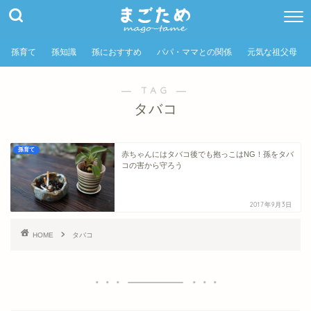
孫育て
孫知識
孫におすすめ
パパ・ママとの関係
元気な祖父母
― TAG ―
タバコ
孫育て
赤ちゃんにはタバコ後でも抱っこはNG！孫をタバ
コの害から守ろう
2017年9月3日
HOME
タバコ