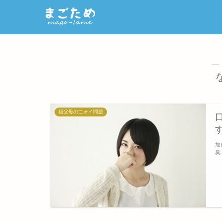
―
祖父母のニオイ問題
加
臭