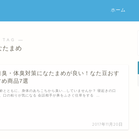
ホーム
 TAG ―
なたまめ
口臭・体臭対策になたまめが良い！なた豆おす
すめ商品7選
齢とともに、身体のあちこちから臭い…していませんか？ 寝起きの口
、口の粘りが気になる 会話相手が鼻をふさぐ仕草をする …
2017年11月20日