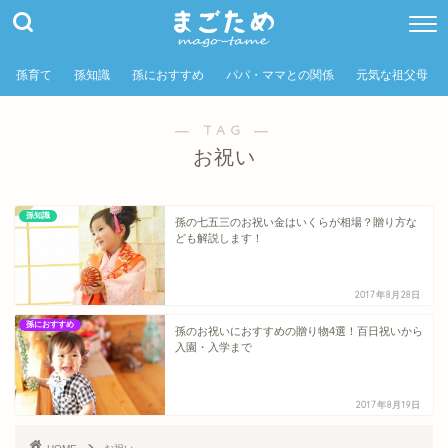
孫育て
孫知識
孫におすすめ
パパ・ママとの関係
元気な祖父母
― TAG ―
お祝い
孫知識
孫の七五三のお祝い金はいくらが相場？贈り方な
ども解説します！
2017年8月28日
孫におすすめ
孫のお祝いにおすすめの贈り物4選！百日祝いから
入園・入学まで
2017年8月19日