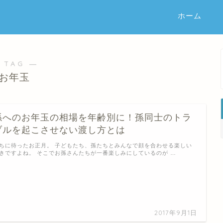
ホーム
 TAG ―
お年玉
孫へのお年玉の相場を年齢別に！孫同士のトラ
ブルを起こさせない渡し方とは
ちに待ったお正月。 子どもたち、孫たちとみんなで顔を合わせる楽しい
きですよね。 そこでお孫さんたちが一番楽しみにしているのが …
2017年9月1日