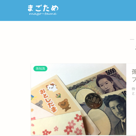
―
孫知識
待
と