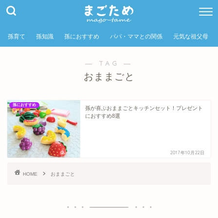
孫育て
孫知識
孫におすすめ
パパ・ママとの関係
元気な祖父母
― TAG ―
おままごと
孫におすすめ
孫が喜ぶおままごとキッチンセット！プレゼント
におすすめ8選
2017年10月22日
HOME
おままごと