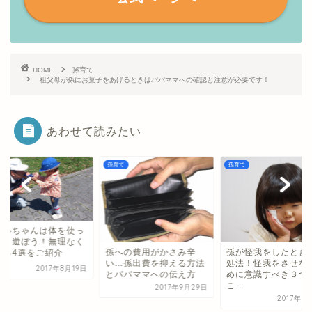
HOME
孫育て
祖父母が孫にお菓子をあげるときはパパママへの確認と注意が必要です！
あわせて読みたい
て
孫育て
孫育て
への費用がかさみ辛
孫が怪我をしたときの対
…孫出費を抑える方法
処法！怪我をさせないた
パパママへの伝え方
めに意識すべき３つの
おじいちゃんは体を
こ...
2017年9月29日
て孫と遊ぼう！無理
2017年9月14日
できる4選をご紹介