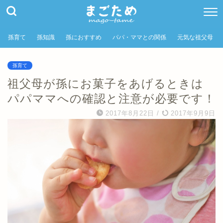
孫育て
孫知識
孫におすすめ
パパ・ママとの関係
元気な祖父母
孫育て
祖父母が孫にお菓子をあげるときは
パパママへの確認と注意が必要です！
2017年8月22日
/
2017年9月9日